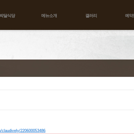
박달식당
메뉴소개
갤러리
예약
laudively/220600053486