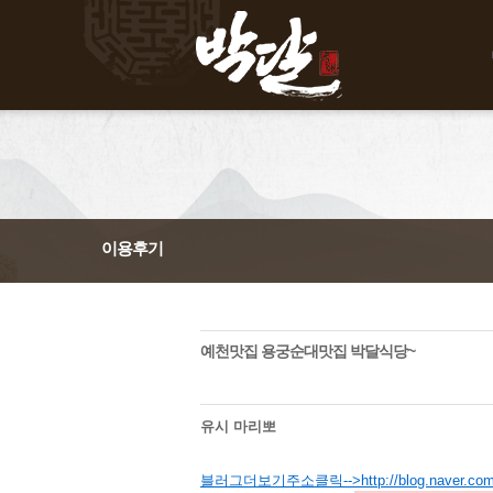
이용후기
예천맛집 용궁순대맛집 박달식당~
유시 마리뽀
블러그더보기주소클릭-->http://blog.naver.com/c