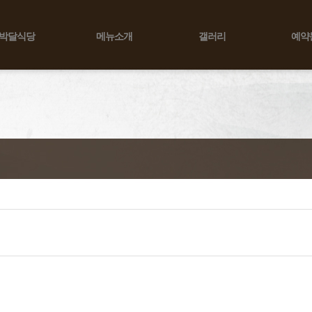
박달식당
메뉴소개
갤러리
예약