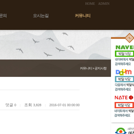
HOME
ADMIN
문의
오시는길
커뮤니티
커뮤니티 > 공지사항
덧글
조회
0
3,828
2016-07-01 00:00:00
|
|